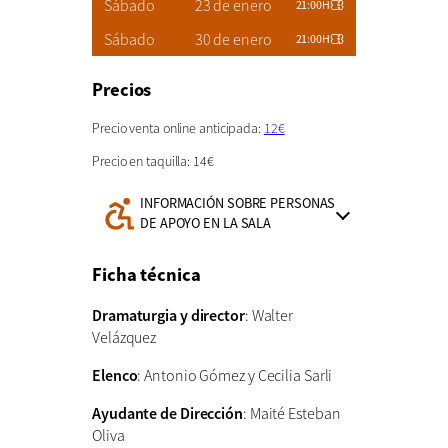
Sábado
23 de enero
21:00H
Sábado
30 de enero
21:00H
Precios
Precio venta online anticipada:
12€
Precio en taquilla: 14€
INFORMACIÓN SOBRE PERSONAS
Información
DE APOYO EN LA SALA
de
accesibilidad:
Ficha técnica
Dramaturgia y director
: Walter
Velázquez
Elenco
: Antonio Gómez y Cecilia Sarli
Ayudante de Dirección
: Maité Esteban
Oliva