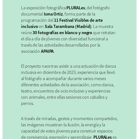
La exposición fotográfica
PLURALes
, del fotógrafo
documental
Isma Ortiz
, forma parte de la
programación del
11 Festival Visibles de arte
inclusivo
en
Sala Tarambana (Madrid)
. La muestra
reúne
30 fotografías en blanco y negro
que retratan
el día a día de jóvenes con diversidad funcional a
través de las actividades desarrolladas por la
asociación
APAIPA
.
El proyecto nace tras asistir a una actuación de danza
inclusiva en diciembre de 2023, experiencia que llevó
al fotógrafo a acompañar durante varios meses
diferentes actividades de la asociación, como danza,
teatro, encuentros de ocio inclusivo y experiencias
con animales, entre ellas sesiones con caballos y
perros.
A través de miradas, gestos y momentos compartidos,
las imágenes muestran la ilusión, la energía y la
capacidad de estos jóvenes para construir espacios
de convivencia, expresión y aprendizaje.
PLURALes
es