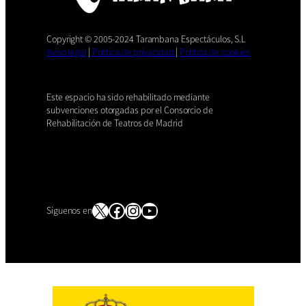
Copyright © 2005-2024 Tarambana Espectáculos, S.L
Aviso legal
|
Política de privacidad
|
Política de cookies
Este espacio ha sido rehabilitado mediante
subvenciones otorgadas por el Consorcio de
Rehabilitación de Teatros de Madrid
X
Facebook
Instagram
YouTube
Siguenos en