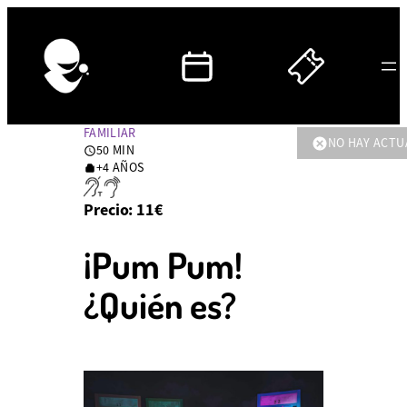
FAMILIAR
NO HAY ACTU
50 MIN
DURACIÓN:
+4 AÑOS
50
EDAD
MINUTOS
RECOMENDADA:
Precio: 11€
+4
AÑOS
¡Pum Pum!
¿Quién es?