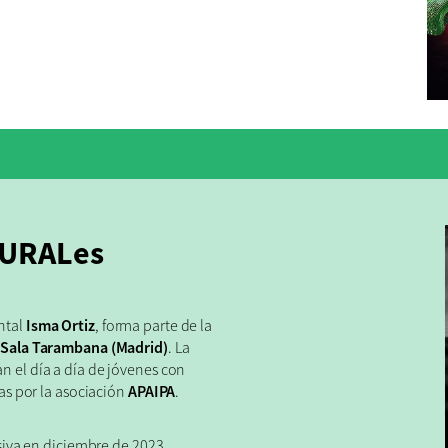
PLURALes
ntal
Isma Ortiz
, forma parte de la
n
Sala Tarambana (Madrid)
. La
an el día a día de jóvenes con
das por la asociación
APAIPA
.
usiva en diciembre de 2023,