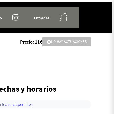
Calendario
Entradas
o
Entradas
Precio: 11€
NO HAY ACTUACIONES
echas y horarios
r fechas disponibles