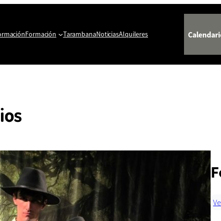
Calendari
ormación
Formación
Tarambana
Noticias
Alquileres
ios
F
Ve