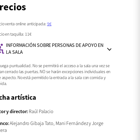
recios
cio venta online anticipada:
9€
cio en taquilla: 11€
INFORMACIÓN SOBRE PERSONAS DE APOYO EN
formación
LA SALA
esibilidad:
ruega puntualidad. No se permitirá el acceso a la sala una vez se
an cerrado las puertas. NO se harán excepciones individuales en
e aspecto. No está permitido la entrada a la sala con comida y
ida.
cha artística
or y director:
Raúl Palacio
enco:
Alejandro Gibaja Tato, Mani Fernández y Jorge
tera