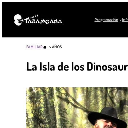
Programación
Inf
FAMILIAR
+5 AÑOS
EDAD
RECOMENDADA:
+5
La Isla de los Dinosaur
AÑOS