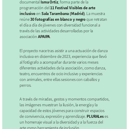
documental
Isma Ortiz
, forma parte de la
programación del
11 Festival Visibles de arte
inclusivo
en
Sala Tarambana (Madrid)
. La muestra
reúne
30 fotografías en blanco y negro
que retratan
el día a día de jóvenes con diversidad funcional a
través de las actividades desarrolladas por la
asociación
APAIPA
.
El proyecto nace tras asistir a una actuación de danza
inclusiva en diciembre de 2023, experiencia que llevó
al fotógrafo a acompañar durante varios meses
diferentes actividades de la asociación, como danza,
teatro, encuentros de ocio inclusivo y experiencias
con animales, entre ellas sesiones con caballos y
perros.
A través de miradas, gestos y momentos compartidos,
las imágenes muestran la ilusión, la energía y la
capacidad de estos jóvenes para construir espacios
de convivencia, expresión y aprendizaje.
PLURALes
es
un homenaje visual a la diversidad y a la fuerza del
arte como herramienta de inclusión.